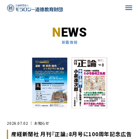
EWS
記念映像
新着情報
ご挨拶
歩み
記念事業
お問い合わせ
2026.07.02 ｜ お知らせ
産経新聞社 月刊『正論』8月号に100周年記念広告
CORPORATE SITE