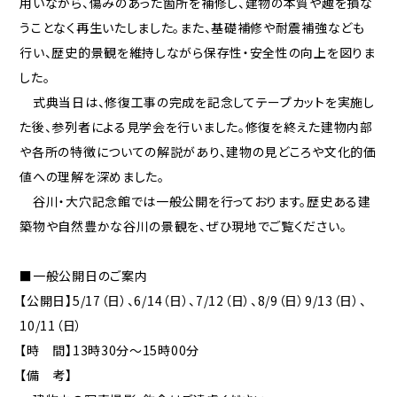
用いながら、傷みのあった箇所を補修し、建物の本質や趣を損な
うことなく再生いたしました。また、基礎補修や耐震補強なども
行い、歴史的景観を維持しながら保存性・安全性の向上を図りま
した。
式典当日は、修復工事の完成を記念してテープカットを実施し
た後、参列者による見学会を行いました。修復を終えた建物内部
や各所の特徴についての解説があり、建物の見どころや文化的価
値への理解を深めました。
谷川・大穴記念館では一般公開を行っております。歴史ある建
築物や自然豊かな谷川の景観を、ぜひ現地でご覧ください。
■一般公開日のご案内
【公開日】5/17（日）、6/14（日）、7/12（日）、8/9（日）9/13（日）、
10/11（日）
【時 間】13時30分～15時00分
【備 考】