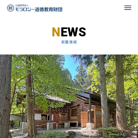
EWS
記念映像
新着情報
ご挨拶
歩み
記念事業
お問い合わせ
CORPORATE SITE